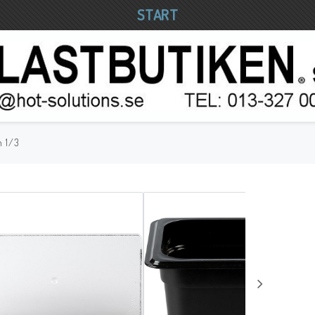
START
n 1/3