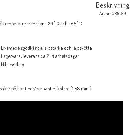
Beskrivning
Art.nr: 086750
ål temperaturer mellan -20° C och +85° C
 Livsmedelsgodkända, slitstarka och lättskötta
 Lagervara, leverans ca 2‒4 arbetsdagar
 Miljövänliga
säker på kantiner? Se kantinskolan! (1:58 min.)