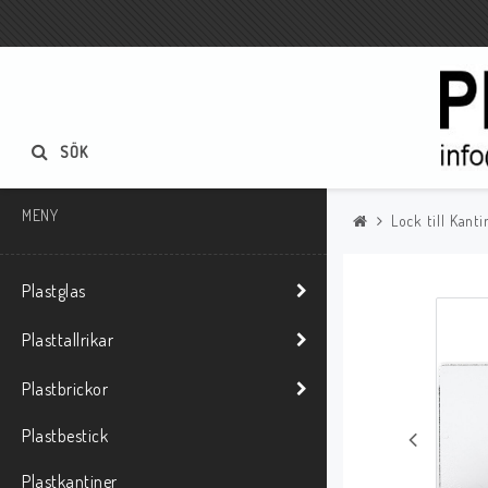
SÖK
MENY
Lock till Kanti
Plastglas
Plasttallrikar
Plastbrickor
Plastbestick
Plastkantiner