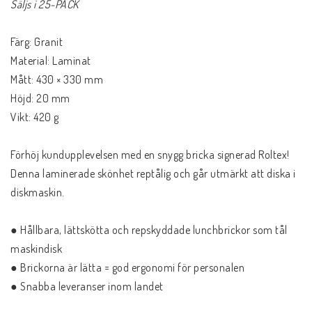
Säljs i 25-PACK
Färg: Granit
Material: Laminat
Mått: 430 × 330 mm
Höjd: 20 mm
Vikt: 420 g
Förhöj kundupplevelsen med en snygg bricka signerad Roltex!
Denna laminerade skönhet reptålig och går utmärkt att diska i
diskmaskin.
● Hållbara, lättskötta och repskyddade lunchbrickor som tål
maskindisk
● Brickorna är lätta = god ergonomi för personalen
● Snabba leveranser inom landet